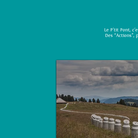
Le P'tit Pont, c
Des “Actions”, 
Bidons sans frontières