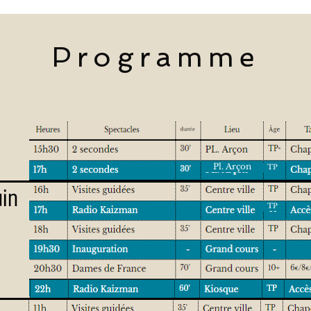
Programme
Pl. Arçon
TP
uin
TP
Cha