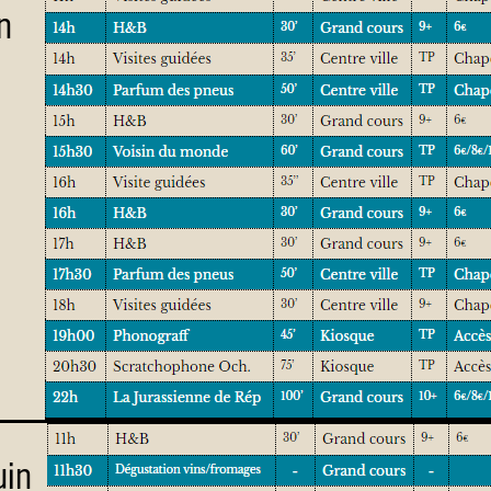
n
uin