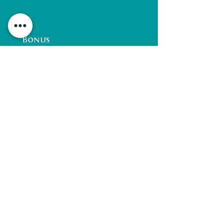
Bonus
Site
Vidéo
Billetterie
+++
Suivant