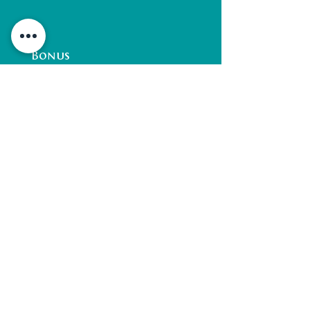
Bonus
Site
Vidéo
Billetterie
+++
Suivant