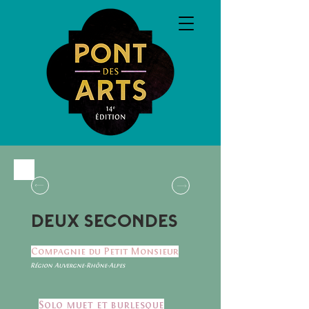
DEUX SECONDES
Compagnie du Petit Monsieur
Région Auvergne-Rhône-Alpes
Solo muet et burlesque