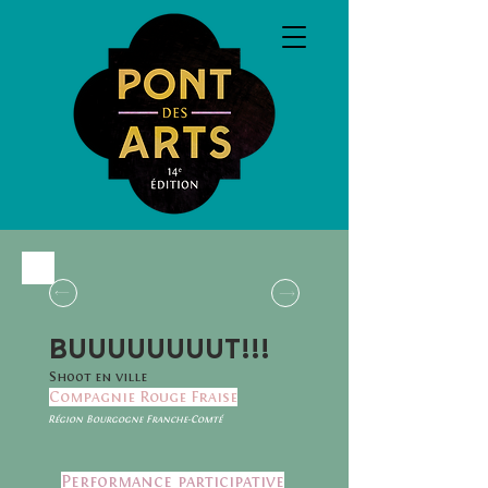
BUUUUUUUUT!!!
Shoot en ville
Compagnie Rouge Fraise
Région Bourgogne Franche-Comté
Performance participative