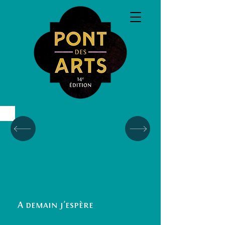
A demain j'espère
Doubs (25)