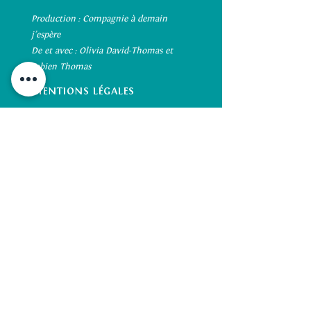
Production : Compagnie à demain
j’espère
De et avec : Olivia David-Thomas et
Fabien Thomas
Mentions légales
Bonus
Site
Vidéo
Avec le soutien de la
Médiathèque de Pontarlier